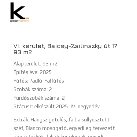
VI. kerület, Bajcsy-Zsilinszky út 17.
93 m2
Alapterület: 93 m2
Építés éve: 2025
Fűtés: Padló-Falfűtés
Szobák száma: 2
Fürdőszobák száma: 2
Státusz: elkészült 2025. IV. negyedév
Extrák: Hangszigetelés, falba süllyesztett
széf, Blanco mosogató, egyedileg tervezett
gipszstukkók, fali dekor elemek, egyedi