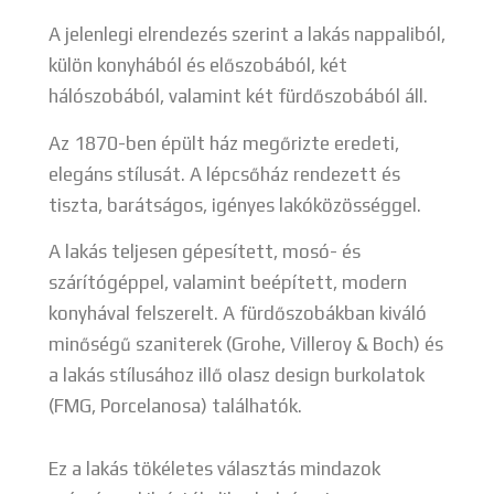
A jelenlegi elrendezés szerint a lakás nappaliból,
külön konyhából és előszobából, két
hálószobából, valamint két fürdőszobából áll.
Az 1870-ben épült ház megőrizte eredeti,
elegáns stílusát. A lépcsőház rendezett és
tiszta, barátságos, igényes lakóközösséggel.
A lakás teljesen gépesített, mosó- és
szárítógéppel, valamint beépített, modern
konyhával felszerelt. A fürdőszobákban kiváló
minőségű szaniterek (Grohe, Villeroy & Boch) és
a lakás stílusához illő olasz design burkolatok
(FMG, Porcelanosa) találhatók.
Ez a lakás tökéletes választás mindazok