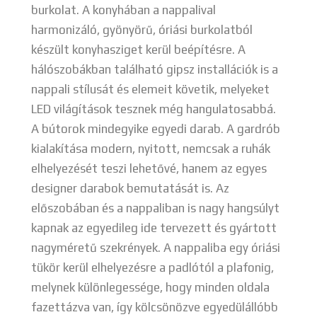
burkolat. A konyhában a nappalival
harmonizáló, gyönyörű, óriási burkolatból
készült konyhasziget kerül beépítésre. A
hálószobákban található gipsz installációk is a
nappali stílusát és elemeit követik, melyeket
LED világítások tesznek még hangulatosabbá.
A bútorok mindegyike egyedi darab. A gardrób
kialakítása modern, nyitott, nemcsak a ruhák
elhelyezését teszi lehetővé, hanem az egyes
designer darabok bemutatását is. Az
előszobában és a nappaliban is nagy hangsúlyt
kapnak az egyedileg ide tervezett és gyártott
nagyméretű szekrények. A nappaliba egy óriási
tükör kerül elhelyezésre a padlótól a plafonig,
melynek különlegessége, hogy minden oldala
fazettázva van, így kölcsönözve egyedülállóbb