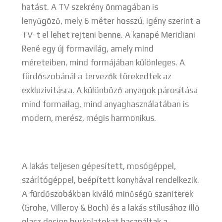
hatást. A TV szekrény önmagában is
lenyűgöző, mely 6 méter hosszú, igény szerint a
TV-t el lehet rejteni benne. A kanapé Meridiani
René egy új formavilág, amely mind
méreteiben, mind formájában különleges. A
fürdőszobánál a tervezők törekedtek az
exkluzivitásra. A különböző anyagok párosítása
mind formailag, mind anyaghasználatában is
modern, merész, mégis harmonikus.
A lakás teljesen gépesített, mosógéppel,
szárítógéppel, beépített konyhával rendelkezik.
A fürdőszobákban kiváló minőségű szaniterek
(Grohe, Villeroy & Boch) és a lakás stílusához illő
olasz design burkolatokat használtak a