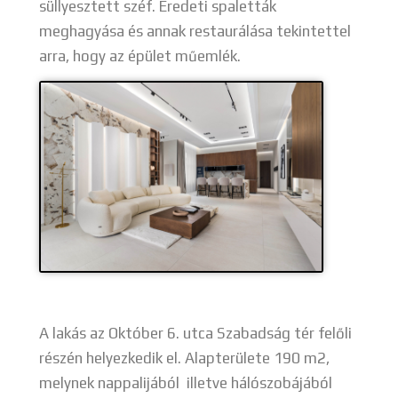
süllyesztett széf. Eredeti spaletták
meghagyása és annak restaurálása tekintettel
arra, hogy az épület műemlék.
A lakás az Október 6. utca Szabadság tér felőli
részén helyezkedik el. Alapterülete 190 m2,
melynek nappalijából illetve hálószobájából