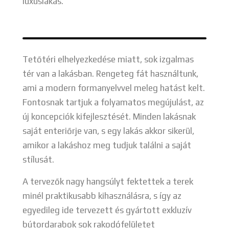
luxuslakás.
Tetőtéri elhelyezkedése miatt, sok izgalmas
tér van a lakásban. Rengeteg fát használtunk,
ami a modern formanyelvvel meleg hatást kelt.
Fontosnak tartjuk a folyamatos megújulást, az
új koncepciók kifejlesztését. Minden lakásnak
saját enteriőrje van, s egy lakás akkor sikerül,
amikor a lakáshoz meg tudjuk találni a saját
stílusát.
A tervezők nagy hangsúlyt fektettek a terek
minél praktikusabb kihasználásra, s így az
egyedileg ide tervezett és gyártott exkluzív
bútordarabok sok rakodófelületet