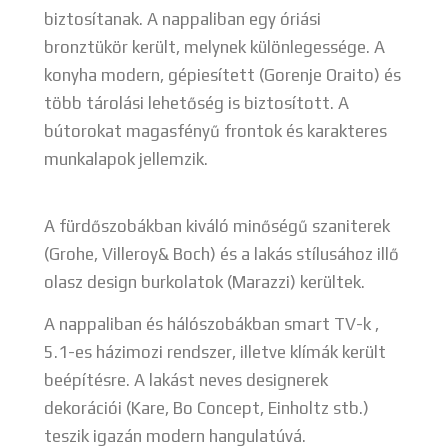
biztosítanak. A nappaliban egy óriási
bronztükör került, melynek különlegessége. A
konyha modern, gépiesített (Gorenje Oraito) és
több tárolási lehetőség is biztosított. A
bútorokat magasfényű frontok és karakteres
munkalapok jellemzik.
A fürdőszobákban kiváló minőségű szaniterek
(Grohe, Villeroy& Boch) és a lakás stílusához illő
olasz design burkolatok (Marazzi) kerültek.
A nappaliban és hálószobákban smart TV-k ,
5.1-es házimozi rendszer, illetve klímák került
beépítésre. A lakást neves designerek
dekorációi (Kare, Bo Concept, Einholtz stb.)
teszik igazán modern hangulatúvá.