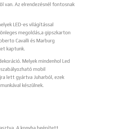
löl van. Az elrendezésnél fontosnak
elyek LED-es világítással
ülönleges megoldás,a gipszkarton
Roberto Cavalli és Marburg
ket kaptunk.
ó dekoráció. Melyek mindenhol Led
n szabályozható mobil
ra lett gyártva Juharból, ezek
zimunkával készülnek.
asztva. A konyha beépített