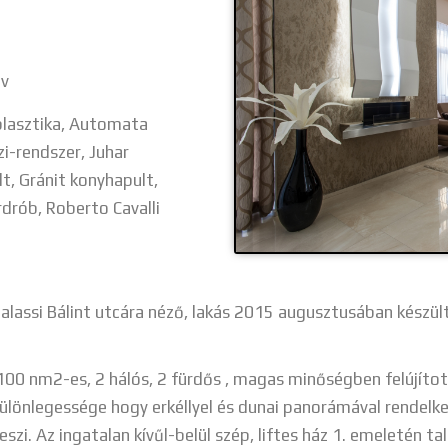
év
plasztika, Automata
i-rendszer, Juhar
lt, Gránit konyhapult,
rdrób, Roberto Cavalli
Balassi Bálint utcára néző, lakás 2015 augusztusában készült
00 nm2-es, 2 hálós, 2 fürdős , magas minőségben felújított
ülönlegessége hogy erkéllyel és dunai panorámával rendelke
eszi.
Az ingatalan kívűl-belül szép, liftes ház 1. emeletén tal