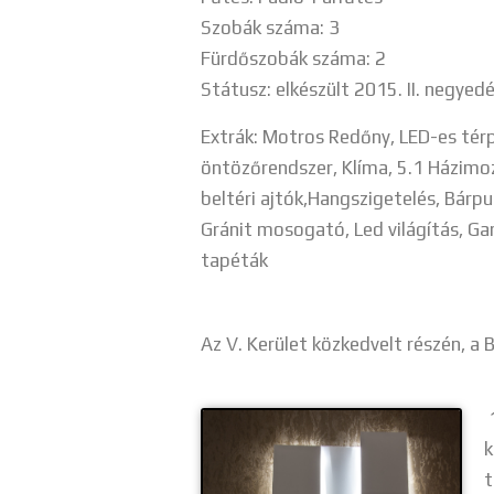
Szobák száma: 3
Fürdőszobák száma: 2
Státusz: elkészült 2015. II. negyed
Extrák: Motros Redőny, LED-es tér
öntözőrendszer, Klíma, 5.1 Házimoz
beltéri ajtók,Hangszigetelés, Bárpu
Gránit mosogató, Led világítás, Ga
tapéták
Az V. Kerület közkedvelt részén, a 
1
k
t