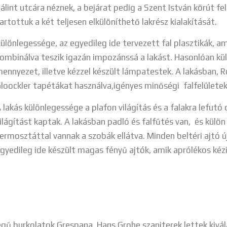
álint utcára néznek, a bejárat pedig a Szent István körút fe
artottuk a két teljesen elkülöníthető lakrész kialakítását.
ülönlegessége, az egyedileg ide tervezett fal plasztikák, am
ombinálva teszik igazán impozánssá a lakást. Hasonlóan k
ennyezet, illetve kézzel készült lámpatestek. A lakásban, 
loockler tapétákat használva,igényes minőségi falfelülete
 lakás különlegessége a plafon világítás és a falakra lefut
ilágítást kaptak. A lakásban padló és falfűtés van, és külö
ermosztáttal vannak a szobák ellátva. Minden beltéri ajtó új
gyedileg ide készült magas fényű ajtók, amik aprólékos ké
ű burkolatok Grespana, Hans Grohe szaniterek lettek kivál