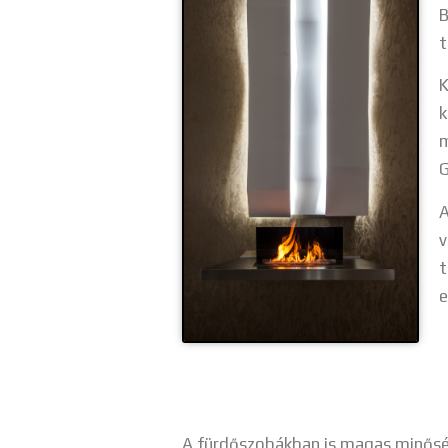
B
t
K
k
m
G
A
v
t
e
A fürdőszobákban is magas minőség