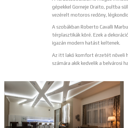
gépekkel Gorneje Oraito, pultba sü
vezérelt motoros redőny, légkondi
A szobákban Roberto Cavalli Marbur
térplasztikák köré. Ezek a dekorá
igazán modern hatást keltenek.
Az itt lakó komfort érzetét növeli 
számára akik kedvelik a belvárosi h