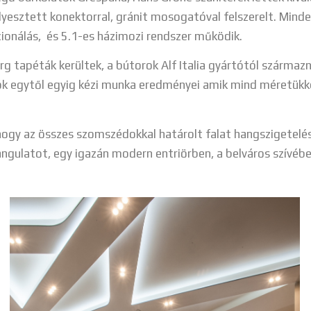
llyesztett konektorral, gránit mosogatóval felszerelt. Mind
cionálás, és 5.1-es házimozi rendszer működik.
g tapéták kerültek, a bútorok Alf Italia gyártótól származn
ciók egytől egyig kézi munka eredményei amik mind méretükk
hogy az összes szomszédokkal határolt falat hangszigetelésse
angulatot, egy igazán modern entriörben, a belváros szívébe